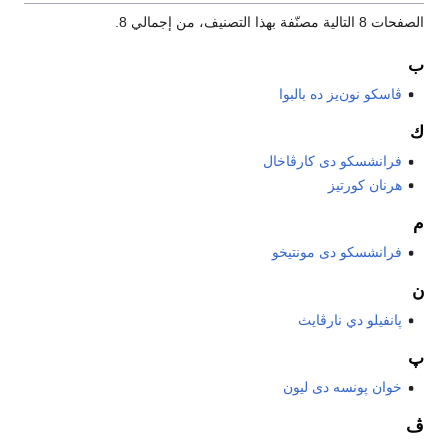
الصفحات 8 التالية مصنّفة بهذا التصنيف، من إجمالي 8.
ب
ڤاسكو نون‌يز ده بالبوا
ك
فرانشسكو دى كارڤاخال
هرنان كورتيز
م
فرانشسكو دى مونتيخو
ن
پانفيلو دي نارڤايث
پ
خوان پونسه دى ليون
ڤ