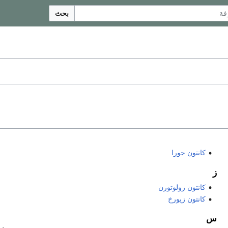
بحث
كانتون جورا
ز
كانتون زولوتورن
كانتون زيورخ
س