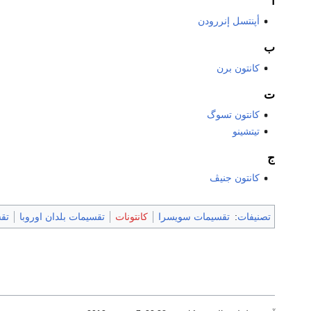
أ
أپنتسل إنررودن
ب
كانتون برن
ت
كانتون تسوگ
تيتشينو
ج
كانتون جنيڤ
تصنيفات
:
تقسيمات سويسرا
كانتونات
تقسيمات بلدان اوروبا
تقس