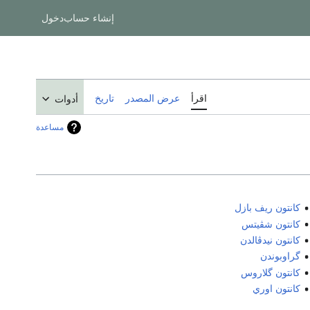
إنشاء حساب
دخول
اقرأ
عرض المصدر
تاريخ
أدوات
مساعدة
كانتون ريف بازل
كانتون شڤيتس
كانتون نيدڤالدن
گراوبوندن
كانتون گلاروس
كانتون اوري