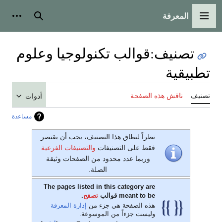
المعرفة
القائمة الرئيسية
بحث
أدوات
تصنيف
:
قوالب تكنولوجيا وعلوم
تطبيقية
تصنيف
ناقش هذه الصفحة
أدوات
مساعدة
نظراً لنطاق هذا التصنيف، يجب أن يقتصر
فقط على التصنيفات
والتصنيفات الفرعية
وربما عدد محدود من الصفحات وثيقة
الصلة.
The pages listed in this category are
meant to be قوالب
تصفح
.
هذه الصفحة هي جزء من
إدارة المعرفة
وليست جزءاً من الموسوعة.