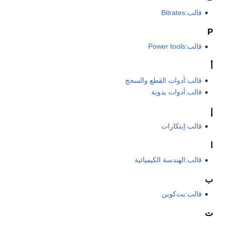
قالب:Bitrates
P
قالب:Power tools
أ
قالب:أدوات القطع والسحج
قالب:أدوات يدوية
إ
قالب:إبتكارات
ا
قالب:الهندسة الكيميائية
ب
قالب:بت‌كوين
ت