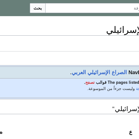
بحث
إسرائيلي
Navb
الصراع الإسرائيلي العربي
.
The pages li قوالب
تصفح
.
ة
وليست جزءاً من الموسوعة.
إسرائيلي"
ع
ه