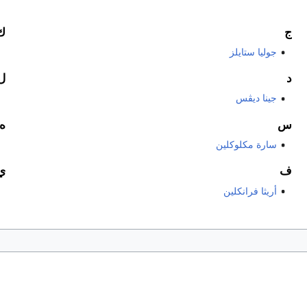
ج
ك
جوليا ستايلز
د
ل
جينا ديڤس
س
ه
سارة مكلوكلين
ف
ي
أريثا فرانكلين