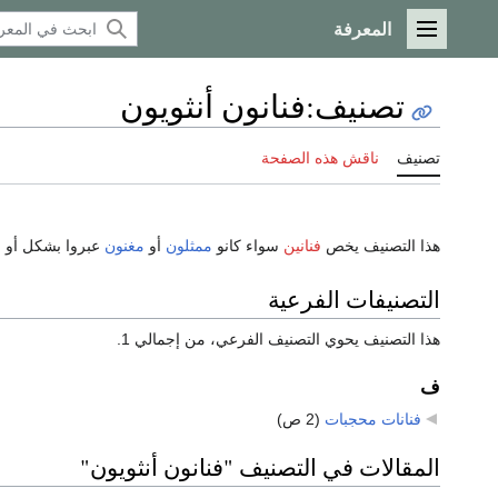
المعرفة
القائمة الرئيسية
تصنيف
:
فنانون أنثويون
تصنيف
ناقش هذه الصفحة
هذا التصنيف يخص
فنانين
سواء كانو
ممثلون
أو
مغنون
عبروا بشكل أو ب
التصنيفات الفرعية
هذا التصنيف يحوي التصنيف الفرعي، من إجمالي 1.
ف
فنانات محجبات
‏
(2 ص)
المقالات في التصنيف "فنانون أنثويون"