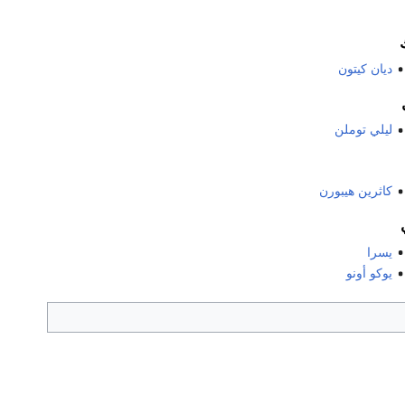
ديان كيتون
ليلي توملن
كاثرين هيبورن
يسرا
يوكو أونو