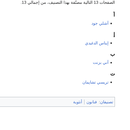
الصفحات 13 التالية مصنّفة بهذا التصنيف، من إجمالي 13.
آ
آشلي جود
إ
إيناس الدغيدي
ب
آني بزنت
ت
تريسي تشاپمان
تصنيفان
:
فنانون
أنثوية