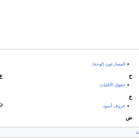
المصارعون (لوحة)
ح
ع
حقوق الأقليات
خ
ن
خروف أسود
ض
ة