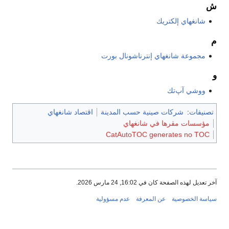
ش
شانغهاي إلكتريك
م
مجموعة شانغهاي إنترناشونال بورت
و
ووشي آپ‌تك
تصنيفات
:
شركات صينية حسب المدينة
اقتصاد شانغهاي
مؤسسات مقرها في شانغهاي
CatAutoTOC generates no TOC
آخر تعديل لهذه الصفحة كان في 16:02, 24 مارس 2026.
سياسة الخصوصية
عن المعرفة
عدم مسؤولية