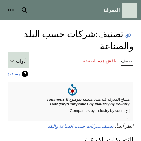
المعرفة
القائمة الرئيسية
بحث
أدوات
تصنيف
:
شركات حسب البلد
والصناعة
تصنيف
ناقش هذه الصفحة
أدوات
مساعدة
مشاع المعرفة فيه ميديا متعلقة بموضوع
[[commons:
Category:Companies by industry by country
| Companies by industry by country
.
]]
انظر أيضاً:
تصنيف:شركات حسب الصناعة والبلد
التصنيفات الفرعية