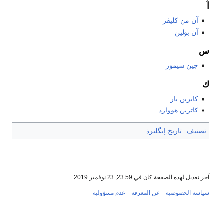
آ
آن من كليڤز
آن بولين
س
جين سيمور
ك
كاترين بار
كاترين هووارد
تصنيف
:
تاريخ إنگلترة
آخر تعديل لهذه الصفحة كان في 23:59, 23 نوفمبر 2019.
سياسة الخصوصية
عن المعرفة
عدم مسؤولية