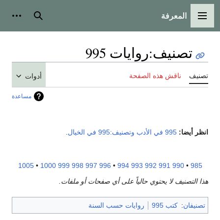
المعرفة
القائمة الرئيسية
بحث
أدوات
تصنيف
:
روايات 995
تصنيف
ناقش هذه الصفحة
أدوات
مساعدة
انظر أيضا:
995 في الأدب
وتصنيف:995 في الخيال
.
1005
•
1000
999
998
997
996
•
994
993
992
991
990
•
985
هذا التصنيف لا يحتوي حالياً على أي صفحات أو ملفات.
تصنيفان
:
كتب 995
روايات حسب السنة