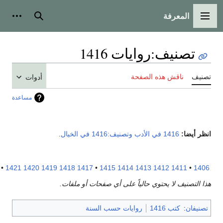
المعرفة
لقائمة الرئيسية
بحث
أدوات شخص
تصنيف
:
روايات 1416
نيف
ناقش هذه الصفحة
أدوات
مساعدة
ر أيضا:
1416 في الأدب
وتصنيف:1416 في الخيال
.
1426
•
1421
1420
1419
1418
1417
•
1415
1414
1413
1412
1411
•
14
 التصنيف لا يحتوي حالياً على أي صفحات أو ملفات.
نيفان
:
كتب 1416
روايات حسب السنة