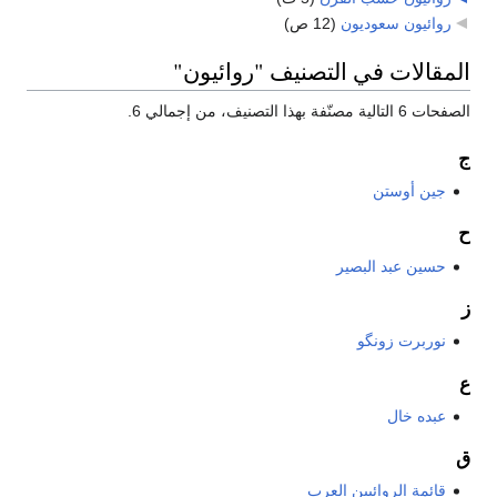
روائيون سعوديون
‏
(12 ص)
المقالات في التصنيف "روائيون"
الصفحات 6 التالية مصنّفة بهذا التصنيف، من إجمالي 6.
ج
جين أوستن
ح
حسين عبد البصير
ز
نوربرت زونگو
ع
عبده خال
ق
قائمة الروائيين العرب