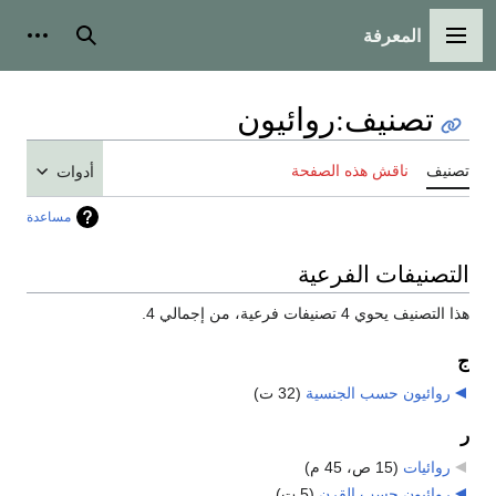
المعرفة
القائمة الرئيسية
بحث
أدوات
تصنيف
:
روائيون
تصنيف
ناقش هذه الصفحة
أدوات
مساعدة
التصنيفات الفرعية
هذا التصنيف يحوي 4 تصنيفات فرعية، من إجمالي 4.
ج
روائيون حسب الجنسية
‏
(32 ت)
ر
روائيات
‏
(15 ص، 45 م)
روائيون حسب القرن
‏
(5 ت)