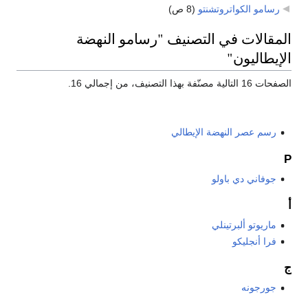
رسامو الكواتروتشنتو
‏
(8 ص)
المقالات في التصنيف "رسامو النهضة
الإيطاليون"
الصفحات 16 التالية مصنّفة بهذا التصنيف، من إجمالي 16.
رسم عصر النهضة الإيطالي
P
جوفاني دي باولو
أ
ماريوتو ألبرتينلي
فرا أنجليكو
ج
جورجونه