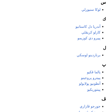
س
لوكا سنيورلي
ك
أندريا دل كاستانيو
كارلو كريڤلي
پييرو دي كوزيمو
ل
برناردينو لوسكي
پ
پالما ڤكيو
پييترو پروجينو
أنطونيو پولايولو
پينتوريكيو
ڤ
جورجو ڤازاري