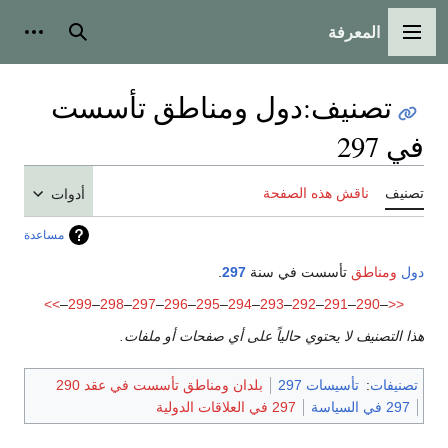
المعرفة
القائمة الرئيسية
بحث
أدوات
تصنيف
:
دول ومناطق تأسست
في 297
تصنيف
ناقش هذه الصفحة
أدوات
مساعدة
دول
ومناطق
تأسست في سنة
297
.
>>
–
299
–
298
–
297
–
296
–
295
–
294
–
293
–
292
–
291
–
290
–
<<
هذا التصنيف لا يحتوي حالياً على أي صفحات أو ملفات.
تصنيفات
:
تأسيسات 297
بلدان ومناطق تأسست في عقد 290
297 في السياسة
297 في العلاقات الدولية