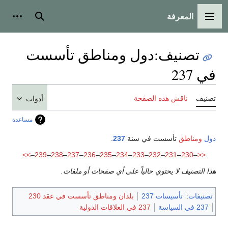
المعرفة
القائمة الرئيسية
بحث
أدوات
تصنيف
:
دول ومناطق تأسست
في 237
تصنيف
ناقش هذه الصفحة
أدوات
مساعدة
دول
ومناطق
تأسست في سنة
237
.
>>
–
239
–
238
–
237
–
236
–
235
–
234
–
233
–
232
–
231
–
230
–
<<
هذا التصنيف لا يحتوي حالياً على أي صفحات أو ملفات.
تصنيفات
:
تأسيسات 237
بلدان ومناطق تأسست في عقد 230
237 في السياسة
237 في العلاقات الدولية