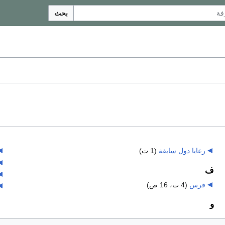
بحث
رعايا دول سابقة
‏
(1 ت)
ف
فرس
‏
(4 ت، 16 ص)
و