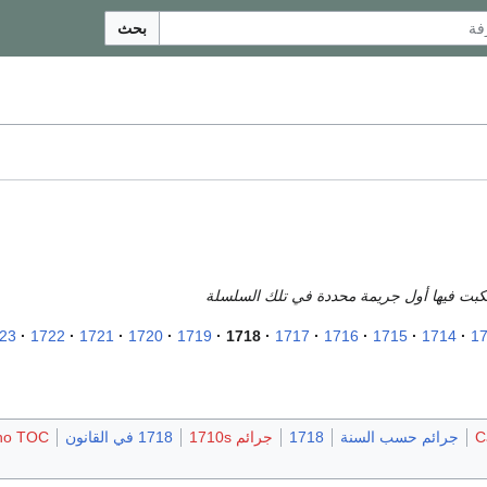
بحث
رتكبت فيها أول جريمة محددة في تلك السلسلة
23
1722
1721
1720
1719
1718
1717
1716
1715
1714
1
C
جرائم حسب السنة
1718
جرائم 1710s
1718 في القانون
no TOC