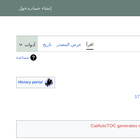
إنشاء حساب
دخول
اقرأ
عرض المصدر
تاريخ
أدوات
مساعدة
History portal
17
CatAutoTOC generates 