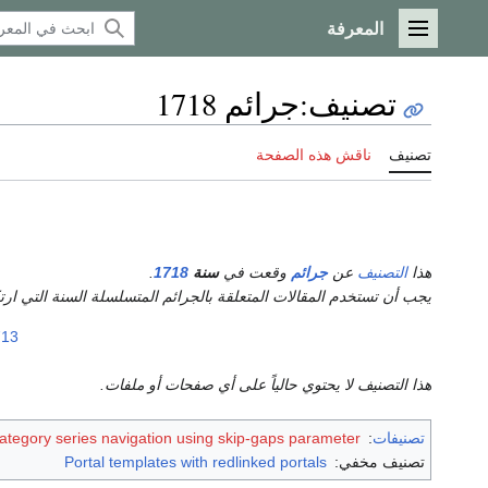
المعرفة
القائمة الرئيسية
تصنيف
:
جرائم 1718
تصنيف
ناقش هذه الصفحة
هذا
التصنيف
عن
جرائم
وقعت في
سنة
1718
.
يجب أن تستخدم المقالات المتعلقة بالجرائم المتسلسلة السنة التي ا
713
هذا التصنيف لا يحتوي حالياً على أي صفحات أو ملفات.
تصنيفات
:
ategory series navigation using skip-gaps parameter
تصنيف مخفي:
Portal templates with redlinked portals