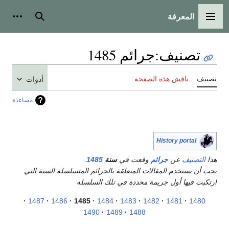
المعرفة
القائمة الرئيسية
بحث
أدوات
تصنيف
:
جرائم 1485
تصنيف
ناقش هذه الصفحة
أدوات
مساعدة
History portal
هذا
التصنيف
عن
جرائم
وقعت في
سنة
1485
.
يجب أن تستخدم المقالات المتعلقة بالجرائم المتسلسلة السنة التي
ارتكبت فيها أول جريمة محددة في تلك السلسلة
1487
1486
1485
1484
1483
1482
1481
1480
1490
1489
1488