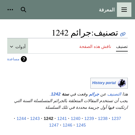
المعرفة
القائمة الرئيسية
بحث
أدوات
تصنيف
:
جرائم 1242
تصنيف
ناقش هذه الصفحة
أدوات
مساعدة
History portal
هذا
التصنيف
عن
جرائم
وقعت في
سنة
1242
.
يجب أن تستخدم المقالات المتعلقة بالجرائم المتسلسلة السنة التي
ارتكبت فيها أول جريمة محددة في تلك السلسلة
1244
1243
1242
1241
1240
1239
1238
1237
1247
1246
1245