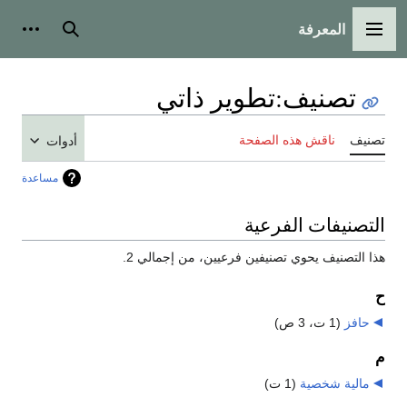
المعرفة
القائمة الرئيسية
بحث
أدوات
تصنيف
:
تطوير ذاتي
تصنيف
ناقش هذه الصفحة
أدوات
مساعدة
التصنيفات الفرعية
هذا التصنيف يحوي تصنيفين فرعيين، من إجمالي 2.
ح
حافز
‏
(1 ت، 3 ص)
م
مالية شخصية
‏
(1 ت)