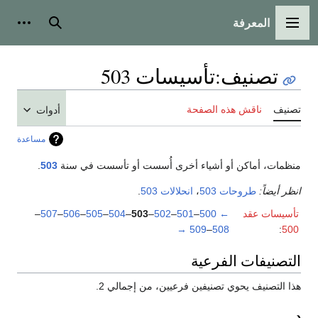
المعرفة
القائمة الرئيسية
بحث
أدوات
تصنيف
:
تأسيسات 503
تصنيف
ناقش هذه الصفحة
أدوات
مساعدة
منظمات، أماكن أو أشياء أخرى أُسست أو تأسست في سنة
503
.
انظر أيضاً:
طروحات 503
،
انحلالات 503
.
تأسيسات عقد
←
500
–
501
–
502
–
503
–
504
–
505
–
506
–
507
–
→
509
–
508
:
500
التصنيفات الفرعية
هذا التصنيف يحوي تصنيفين فرعيين، من إجمالي 2.
د