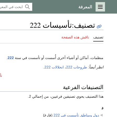
المعرفة
القائمة الرئيسية
تصنيف
:
تأسيسات 222
تصنيف
ناقش هذه الصفحة
منظمات، أماكن أو أشياء أخرى أُسست أو تأسست في سنة
222
.
انظر أيضاً:
طروحات 222
،
انحلالات 222
.
تأ
التصنيفات الفرعية
هذا التصنيف يحوي تصنيفين فرعيين، من إجمالي 2.
د
دول ومناطق تأسست في 222
‏
(فارغ)