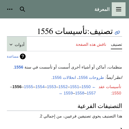
المعرفة
القائمة الرئيسية
بحث
أدوات
تصنيف
:
تأسيسات 1556
تصنيف
ناقش هذه الصفحة
أدوات
مساعدة
منظمات، أماكن أو أشياء أخرى أُسست أو تأسست في سنة
1556
.
انظر أيضاً:
طروحات 1556
،
انحلالات 1556
.
تأسيسات عقد
←
1550
–
1551
–
1552
–
1553
–
1554
–
1555
–
1556
–
→
1559
–
1558
–
1557
:
1550
التصنيفات الفرعية
هذا التصنيف يحوي تصنيفين فرعيين، من إجمالي 2.
د