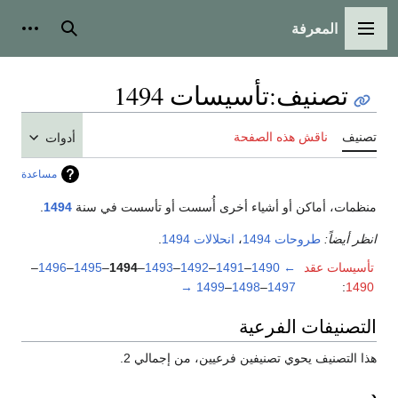
المعرفة
القائمة الرئيسية
بحث
أدوات
تصنيف
:
تأسيسات 1494
تصنيف
ناقش هذه الصفحة
أدوات
مساعدة
منظمات، أماكن أو أشياء أخرى أُسست أو تأسست في سنة
1494
.
انظر أيضاً:
طروحات 1494
،
انحلالات 1494
.
تأسيسات عقد
←
1490
–
1491
–
1492
–
1493
–
1494
–
1495
–
1496
–
→
1499
–
1498
–
1497
:
1490
التصنيفات الفرعية
هذا التصنيف يحوي تصنيفين فرعيين، من إجمالي 2.
د