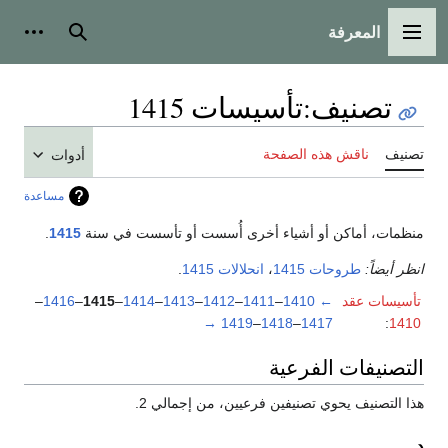
المعرفة
القائمة الرئيسية
بحث
أدوات
تصنيف
:
تأسيسات 1415
تصنيف
ناقش هذه الصفحة
أدوات
مساعدة
منظمات، أماكن أو أشياء أخرى أُسست أو تأسست في سنة
1415
.
انظر أيضاً:
طروحات 1415
،
انحلالات 1415
.
تأسيسات عقد
←
1410
–
1411
–
1412
–
1413
–
1414
–
1415
–
1416
–
→
1419
–
1418
–
1417
:
1410
التصنيفات الفرعية
هذا التصنيف يحوي تصنيفين فرعيين، من إجمالي 2.
د