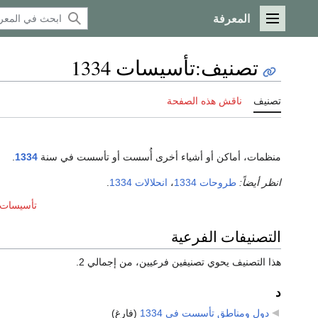
المعرفة
القائمة الرئيسية
تصنيف
:
تأسيسات 1334
تصنيف
ناقش هذه الصفحة
منظمات، أماكن أو أشياء أخرى أُسست أو تأسست في سنة
1334
.
انظر أيضاً:
طروحات 1334
،
انحلالات 1334
.
تأسيسات عق
التصنيفات الفرعية
هذا التصنيف يحوي تصنيفين فرعيين، من إجمالي 2.
د
دول ومناطق تأسست في 1334
‏
(فارغ)