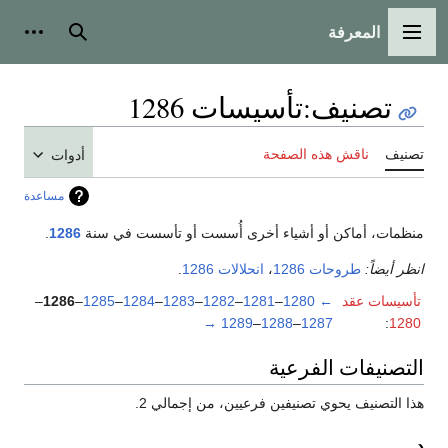
المعرفة
القائمة الرئيسية
بحث
أدوات
تصنيف
:
تأسيسات 1286
تصنيف
ناقش هذه الصفحة
أدوات
مساعدة
منظمات، أماكن أو أشياء أخرى أُسست أو تأسست في سنة
1286
.
انظر أيضاً:
طروحات 1286
،
انحلالات 1286
.
تأسيسات عقد
←
1280
–
1281
–
1282
–
1283
–
1284
–
1285
–
1286
–
→
1289
–
1288
–
1287
:
1280
التصنيفات الفرعية
هذا التصنيف يحوي تصنيفين فرعيين، من إجمالي 2.
د