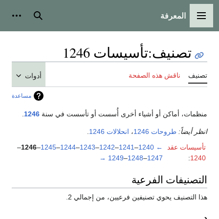
المعرفة
القائمة الرئيسية
بحث
أدوات
تصنيف
:
تأسيسات 1246
تصنيف
ناقش هذه الصفحة
أدوات
مساعدة
منظمات، أماكن أو أشياء أخرى أُسست أو تأسست في سنة
1246
.
انظر أيضاً:
طروحات 1246
،
انحلالات 1246
.
تأسيسات عقد
←
1240
–
1241
–
1242
–
1243
–
1244
–
1245
–
1246
–
→
1249
–
1248
–
1247
:
1240
التصنيفات الفرعية
هذا التصنيف يحوي تصنيفين فرعيين، من إجمالي 2.
د