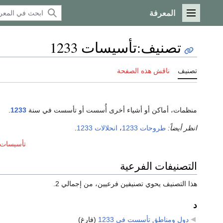
المعرفة
القائمة الرئيسية
تصنيف
:
تأسيسات 1233
تصنيف
ناقش هذه الصفحة
منظمات، أماكن أو أشياء أخرى أُسست أو تأسست في سنة
1233
.
انظر أيضاً:
طروحات 1233
،
انحلالات 1233
.
تأسيسات عق
التصنيفات الفرعية
هذا التصنيف يحوي تصنيفين فرعيين، من إجمالي 2.
د
دول ومناطق تأسست في 1233
‏
(فارغ)