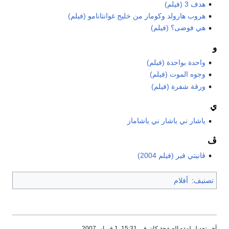
هدف 3 (فيلم)
هروب هارولد وكومار من خليج غوانتانامو (فيلم)
هي فوضى؟ (فيلم)
و
واحدة بواحدة (فيلم)
وجوه الموت (فيلم)
ورقة شفرة (فيلم)
ي
ياشار ني ياشار ني ياشاماز
ڤ
ڤانيتي فير (فيلم 2004)
تصنيف
:
أفلام
آخر تعديل لهذه الصفحة كان في 15:31, 1 فبراير 2007.