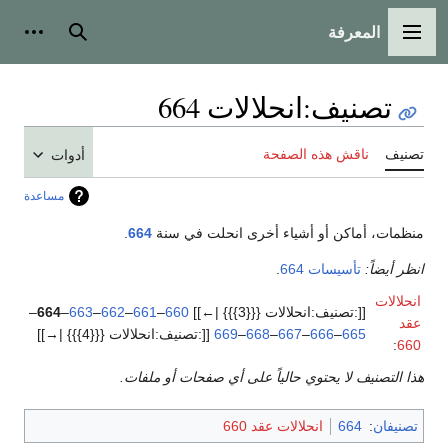
المعرفة
القائمة الرئيسية
بحث
أدوات
تصنيف
:
انحلالات 664
تصنيف
ناقش هذه الصفحة
أدوات
مساعدة
منظمات، أماكن أو أشياء أخرى انحلت في سنة
664
.
انظر أيضاً:
تأسيسات 664
.
انحلالات
[[:تصنيف:انحلالات {{{3}}} |←]]
660
–
661
–
662
–
663
–
664
–
عقد
665
–
666
–
667
–
668
–
669
[[:تصنيف:انحلالات {{{4}}} |→]]
:
660
هذا التصنيف لا يحتوي حالياً على أي صفحات أو ملفات.
تصنيفان
:
664
انحلالات عقد 660