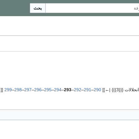
بحث
لات {{{3}}} |←]]
290
–
291
–
292
–
293
–
294
–
295
–
296
–
297
–
298
–
299
[[:ت