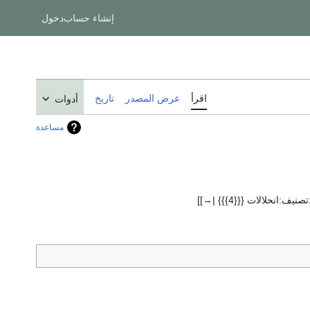
إنشاء حساب
دخول
اقرأ
عرض المصدر
تاريخ
أدوات
مساعدة
صنيف:انحلالات {{{4}}} |→]]