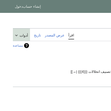
إنشاء حساب
دخول
اقرأ
عرض المصدر
تاريخ
أدوات
مساعدة
صنيف:انحلالات {{{4}}} |→]]