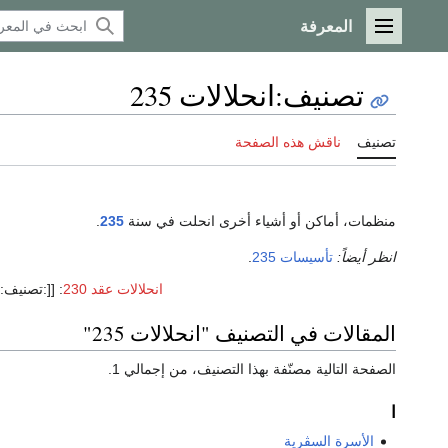
المعرفة
القائمة الرئيسية
تصنيف
:
انحلالات 235
تصنيف
ناقش هذه الصفحة
منظمات، أماكن أو أشياء أخرى انحلت في سنة
235
.
انظر أيضاً:
تأسيسات 235
.
انحلالات عقد 230
:
[[:تصنيف:انحلا
المقالات في التصنيف "انحلالات 235"
الصفحة التالية مصنّفة بهذا التصنيف، من إجمالي 1.
ا
الأسرة السڤرية