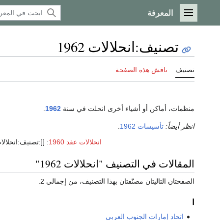
المعرفة
القائمة الرئيسية
تصنيف
:
انحلالات 1962
تصنيف
ناقش هذه الصفحة
منظمات، أماكن أو أشياء أخرى انحلت في سنة
1962
.
انظر أيضاً:
تأسيسات 1962
.
انحلالات عقد 1960
:
[[:تصنيف:انحلالات {{{3}
المقالات في التصنيف "انحلالات 1962"
الصفحتان التاليتان مصنّفتان بهذا التصنيف، من إجمالي 2.
ا
اتحاد إمارات الجنوب العربي