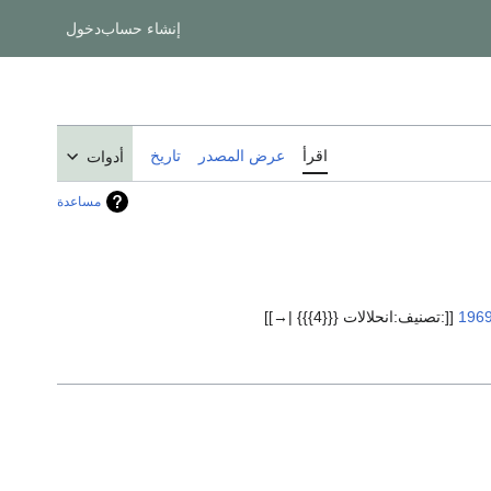
إنشاء حساب
دخول
اقرأ
عرض المصدر
تاريخ
أدوات
مساعدة
196
[[:تصنيف:انحلالات {{{4}}} |→]]