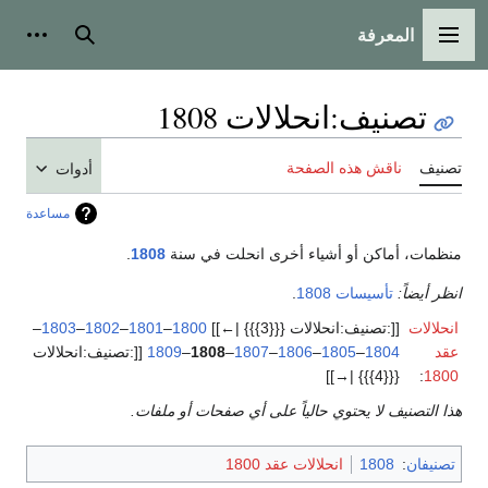
المعرفة
القائمة الرئيسية
بحث
أدوات
تصنيف
:
انحلالات 1808
تصنيف
ناقش هذه الصفحة
أدوات
مساعدة
منظمات، أماكن أو أشياء أخرى انحلت في سنة
1808
.
انظر أيضاً:
تأسيسات 1808
.
انحلالات
[[:تصنيف:انحلالات {{{3}}} |←]]
1800
–
1801
–
1802
–
1803
–
عقد
1804
–
1805
–
1806
–
1807
–
1808
–
1809
[[:تصنيف:انحلالات
{{{4}}} |→]]
:
1800
هذا التصنيف لا يحتوي حالياً على أي صفحات أو ملفات.
تصنيفان
:
1808
انحلالات عقد 1800