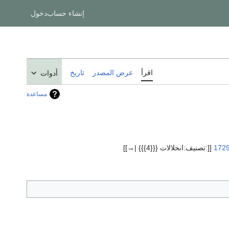
إنشاء حساب
دخول
اقرأ
عرض المصدر
تاريخ
أدوات
مساعدة
172
[[:تصنيف:انحلالات {{{4}}} |→]]