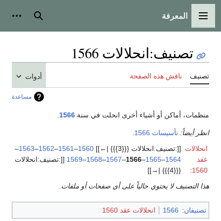
المعرفة
القائمة الرئيسية
بحث
أدوات
تصنيف
:
انحلالات 1566
تصنيف
ناقش هذه الصفحة
أدوات
مساعدة
منظمات، أماكن أو أشياء أخرى انحلت في سنة
1566
.
انظر أيضاً:
تأسيسات 1566
.
انحلالات
[[:تصنيف:انحلالات {{{3}}} |←]]
1560
–
1561
–
1562
–
1563
–
عقد
1564
–
1565
–
1566
–
1567
–
1568
–
1569
[[:تصنيف:انحلالات
{{{4}}} |→]]
:
1560
هذا التصنيف لا يحتوي حالياً على أي صفحات أو ملفات.
تصنيفان
:
1566
انحلالات عقد 1560