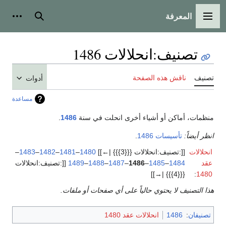
المعرفة
القائمة الرئيسية
بحث
أدوات
تصنيف
:
انحلالات 1486
تصنيف
ناقش هذه الصفحة
أدوات
مساعدة
منظمات، أماكن أو أشياء أخرى انحلت في سنة
1486
.
انظر أيضاً:
تأسيسات 1486
.
انحلالات
[[:تصنيف:انحلالات {{{3}}} |←]]
1480
–
1481
–
1482
–
1483
–
عقد
1484
–
1485
–
1486
–
1487
–
1488
–
1489
[[:تصنيف:انحلالات
{{{4}}} |→]]
:
1480
هذا التصنيف لا يحتوي حالياً على أي صفحات أو ملفات.
تصنيفان
:
1486
انحلالات عقد 1480