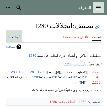
المعرفة
القائمة الرئيسية
بحث
أدوات
تصنيف
:
انحلالات 1280
تصنيف
ناقش هذه الصفحة
أدوات
مساعدة
منظمات، أماكن أو أشياء أخرى انحلت في سنة
1280
.
انظر أيضاً:
تأسيسات 1280
.
انحلالات
[[:تصنيف:انحلالات {{{3}}} |←]]
1280
–
1281
–
1282
–
1283
–
عقد
1284
–
1285
–
1286
–
1287
–
1288
–
1289
[[:تصنيف:انحلالات
{{{4}}} |→]]
:
1280
هذا التصنيف لا يحتوي حالياً على أي صفحات أو ملفات.
تصنيفان
:
1280
انحلالات عقد 1280