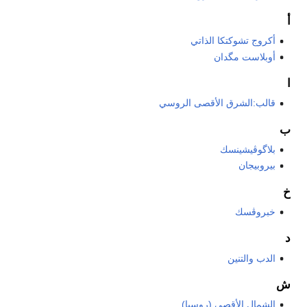
أ
أكروج تشوكتكا الذاتي
أوبلاست مگدان
ا
قالب:الشرق الأقصى الروسي
ب
بلاگوڤيشينسك
بيروبيجان
خ
خبروڤسك
د
الدب والتنين
ش
الشمال الأقصى (روسيا)