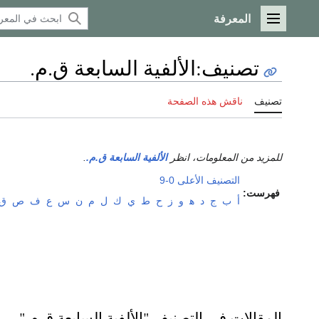
المعرفة
القائمة الرئيسية
تصنيف
:
الألفية السابعة ق.م.
تصنيف
ناقش هذه الصفحة
للمزيد من المعلومات، انظر
الألفية السابعة ق.م.
.
التصنيف الأعلى
0-9
فهرست:
أ
ب
ج
د
ﻫ
و
ز
ح
ط
ي
ك
ل
م
ن
س
ع
ف
ص
ق
المقالات في التصنيف "الألفية السابعة ق.م."