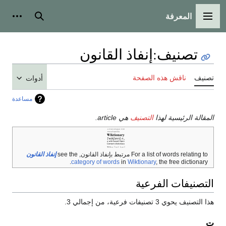
المعرفة
القائمة الرئيسية
بحث
أدوات
تصنيف
:
إنفاذ القانون
تصنيف
ناقش هذه الصفحة
أدوات
مساعدة
المقالة الرئيسية لهذا
التصنيف
هي article.
For a list of words relating to مرتبط بإنفاذ القانون, see the
إنفاذ القانون
category of words
in
Wiktionary
, the free dictionary.
التصنيفات الفرعية
هذا التصنيف يحوي 3 تصنيفات فرعية، من إجمالي 3.
ت