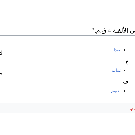
ة 4 ق.م."
صيدا
ك
ع
عنتاب
م
ف
الفيوم