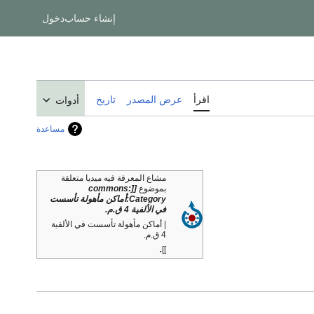
إنشاء حساب
دخول
اقرأ
عرض المصدر
تاريخ
أدوات
مساعدة
مشاع المعرفة فيه ميديا متعلقة
بموضوع
[[commons:
Category:أماكن مأهولة تأسست
في الألفية 4 ق.م.
| أماكن مأهولة تأسست في الألفية
4 ق.م.
.
]]