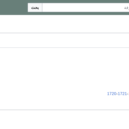
بحث
1720
-
1721
-