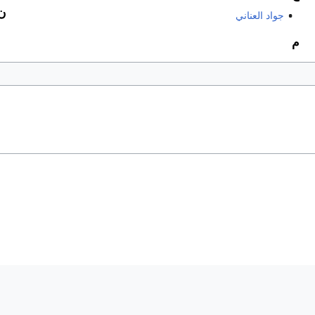
ن
جواد العناني
م