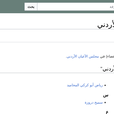
بحث
أردني
عضاء) في
مجلس الأعيان الأردني
.
ردني"
رياض أبو كركي المحاميد
س
سميح دروزة
ع