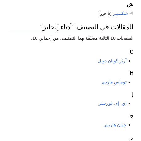
ش
شكسبير
‏
(5 ص)
المقالات في التصنيف "أدباء إنجليز"
الصفحات 10 التالية مصنّفة بهذا التصنيف، من إجمالي 10.
C
آرثر كونان دويل
H
توماس هاردي
إ
إي. إم. فورستر
ج
جوان هاريس
ر