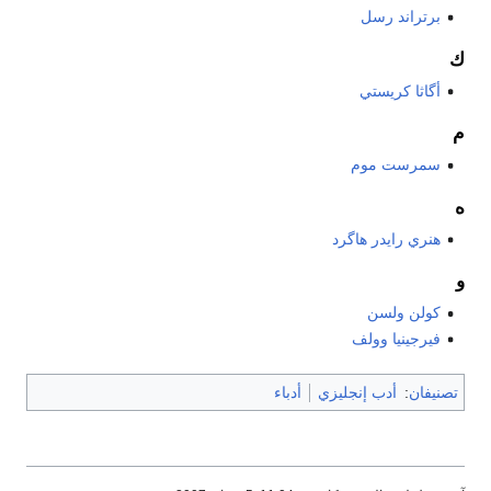
برتراند رسل
ك
أگاثا كريستي
م
سمرست موم
ه
هنري رايدر هاگرد
و
كولن ولسن
فيرجينيا وولف
تصنيفان
:
أدب إنجليزي
أدباء