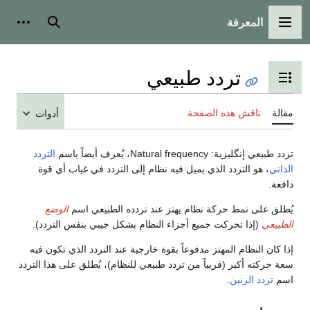
المعرفة
القائمة الرئيسية
بحث
أدوات
تردد طبيعي
تبديل عرض جدول المحتويات
مقالة
ناقش هذه الصفحة
أدوات
تردد طبيعي إنگليزية:
Natural frequency
، يُعرف أيضاً باسم
التردد
الذاتي
، هو التردد الذي يميل فيه نظام إلى التردد في غياب أي قوة
دافعة.
يُطلق على نمط حركة نظام يهتز عند تردده الطبيعي اسم
الوضع
الطبيعي
(إذا تحركت جميع أجزاء النظام بشكل جيبي بنفس التردد).
إذا كان النظام المهتز مدفوعاً بقوة خارجية عند التردد الذي تكون فيه
سعة حركته أكبر (قريباً من تردد طبيعي للنظام)، يُطلق على هذا التردد
اسم
تردد الرنين
.