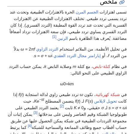
ملخص
تسمى اهتزازات
الجسم المرن
الحرة
بالاهتزازات الطبيعية
وتحدث عند
تردد يسمى تردد طبيعي. تختلف الاهتزازات الطبيعية عن الاهتزازات
القسرية التي تحدث عند تردد القوة المطبقة (التردد القسري). إذا كان
التردد القسري يساوي تردد طبيعي، فإن سعة الاهتزازات تزداد أضعافاً
[1]
مضاعفة. يُعرف هذا الظاهرة باسم
الرنين
.
في تحليل الأنظمة، من الملائم استخدام
التردد الزاوي
πf
= 2
ω
بدلاً
من التردد
f
، أو
|بارامتر مجال التردد العقدي
i
ω
+
σ
=
s
.
في نظام
كتلة-نابض
، مع كتلة
m
وصلابة النابض
k
، يمكن حساب التردد
الزاوي الطبيعي على النحو التالي:
ω
0
=
k
m
في
شبكة كهربائية
، تكون
ω
تردد طبيعي زاوي لدالة استجابة
t
(
f
) إذا
−
st
كانت
تحويل لاپلاس
) لـ
s
(
F
) يتضمن المصطلح
t
(
f
Ke
، حيث
[2]
i
ω
+
σ
=
s
لـ
σ
حقيقي، و
≠ 0
K
ثابت
يعتمد التردد الطبيعي على
[3]
طوبولوجيا الشبكة وقيم العناصر وليس على مدخلاتها.
يمكن إثبات أن
مجموعة الترددات الطبيعية في شبكة يمكن الحصول عليها عن طريق
[4]
حساب أقطاب جميع وظائف الممانعة والسماحية للشبكة
كما يرتبط