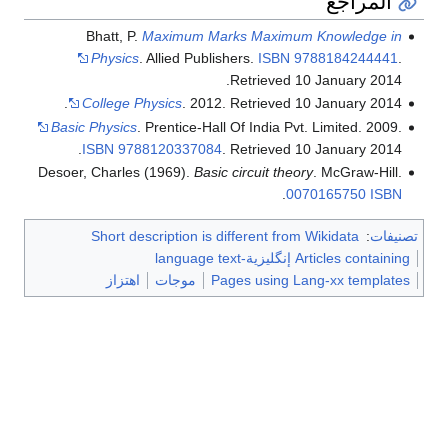
المراجع
Bhatt, P.
Maximum Marks Maximum Knowledge in
Physics
. Allied Publishers.
ISBN
9788184244441
.
.
Retrieved
10 January
2014
.
College Physics
. 2012
. Retrieved
10 January
2014
Basic Physics
. Prentice-Hall Of India Pvt. Limited. 2009.
.
ISBN
9788120337084
. Retrieved
10 January
2014
Desoer, Charles (1969).
Basic circuit theory
. McGraw-Hill.
.
0070165750
ISBN
تصنيفات
:
Short description is different from Wikidata
Articles containing إنگليزية-language text
Pages using Lang-xx templates
موجات
اهتزاز