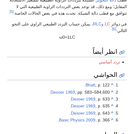
قطب
دالة التحويل
الشبكة بترددات الزاوية الطبيعية للمتغير الاستجابة
المقابل؛ ومع ذلك، قد توجد بعض الترددات الزاوية الطبيعية التي لا
[5]
تتوافق مع قطب دالة الشبكة. تحدث هذه في بعض الحالات الخاصة.
في دوائر
LC
وRLC
، يمكن حساب التردد الطبيعي الزاوي على النحو
[6]
التالي:
ω
0
=
1
L
C
انظر أيضاً
تردد أساسي
الحواشي
Bhatt
, p. 122.
^
Desoer 1969
, pp. 583–584,600.
^
Desoer 1969
, p. 633.
^
Desoer 1969
, p. 635.
^
Desoer 1969
, p. 643.
^
Basic Physics 2009
, p. 366.
^