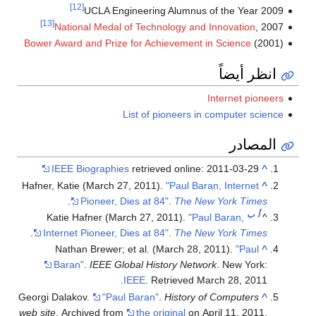
[12]
2009 UCLA Engineering Alumnus of the Year
[13]
National Medal of Technology and Innovation
, 2007
Bower Award and Prize for Achievement in Science
(2001)
انظر أيضاً
Internet pioneers
List of pioneers in computer science
المصادر
IEEE Biographies
retrieved online: 2011-03-29
^
Hafner, Katie (March 27, 2011).
"Paul Baran, Internet
^
.
Pioneer, Dies at 84"
.
The New York Times
أ
ب
Katie Hafner (March 27, 2011).
"Paul Baran,
^
.
Internet Pioneer, Dies at 84"
.
The New York Times
Nathan Brewer; et al. (March 28, 2011).
"Paul
^
Baran"
.
IEEE Global History Network
. New York:
.
IEEE
. Retrieved
March 28,
2011
Georgi Dalakov.
"Paul Baran"
.
History of Computers
^
web site
. Archived from
the original
on April 11, 2011
.