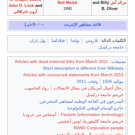
جرالد آش
and Billy
Bell Medal
John O. Limb
and
1990
B. Oliver
آرون ناتراڤالي
قاعة مشاهير الإنترنت
e
t
v
أظهر
الكلمات الدالة:
بلاروس
بولندا
فيلادلفيا
پول باران
جامعة دركسل
تصنيفات
:
Articles with dead external links from March 2011
Short description is different from Wikidata
Articles with unsourced statements from March 2010
مواليد 1926
وفيات 2011
رجال أعمال أمريكان في مجال الاتصالات
رواد الحاسوب
خريجو جامعة دركسل
المدرجون في القاعة الوطنية لمشاهير المخترعين
حائزو الوسام الوطني للتكنولوجيا
Packets (information technology)
أشخاص من خرودنا
خريجو جامعة كاليفورنيا، لوس أنجليس
RAND Corporation people
مهاجرون بولنديون إلى الولايات المتحدة