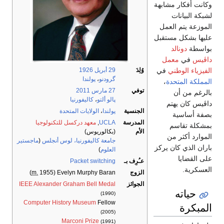
وكانت أفكار مشابهة
لشبكة البيانات
الموزعة يتم العمل
عليها بشكل مستقبل
بواسطة
دونالد
داڤيس
في
معمل
الفيزياء الوطني
في
وُلِدَ
29 أبريل
1926
گرودنو
،
پولندا
المملكة المتحدة
،
توفي
27 مارس
2011
بالرغم من أن
پالو ألتو
،
كاليفورنيا
داڤيس كان يهتم
الجنسية
پولندا
،
الولايات المتحدة
بصفة أساسية
المدرسة
UCLA
,
معهد دركسل للتكنولوجيا
بمشكلة تقاسم
الأم
(بكالوريوس)
الموارد أكثر من
جامعة كاليفورنيا، لوس أنجلس
(
ماجستير
باران الذي كان يركز
العلوم
)
على القضايا
عـُرِف بـ
Packet switching
العسكرية.
الزوج
Evelyn Murphy Baran
(
1955)
m.
الجوائز
IEEE Alexander Graham Bell Medal
حياته
(1990)
Computer History Museum
Fellow
المبكرة
(2005)
Marconi Prize
(1991)