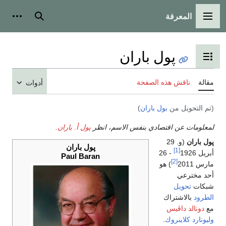
المعرفة
القائمة الرئيسية
بحث
أدوات
پول باران
تبديل عرض جدول المحتويات
مقالة
ناقش هذه الصفحة
أدوات
(تم التحويل من
بول باران
)
لمعلومات عن اقتصادي بنفس الاسم، انظر
پول أ. باران
.
پول باران
(و. 29
پول باران
[1]
أبريل 1926
- 26
Paul Baran
[2]
مارس 2011
) هو
أحد مخترعي
شبكات
تحويل
الطرود
بالاشتراك
مع
دونالد داڤيس
وليونارد كلاينروك
.