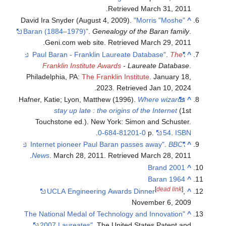
.
Retrieved
March 31,
2011
David Ira Snyder (August 4, 2009).
"Morris "Moshe"
^
Baran (1884–1979)"
.
Genealogy of the Baran family
.
.
Geni.com web site
. Retrieved
March 29,
2011
.
The
"Paul Baran - Franklin Laureate Database"
^
Franklin Institute Awards
- Laureate Database
.
Philadelphia, PA:
The Franklin Institute
. January 18,
.
2023
. Retrieved
Jan 10,
2024
Hafner, Katie; Lyon, Matthew (1996).
Where wizards
^
stay up late : the origins of the Internet
(1st
Touchstone ed.). New York: Simon and Schuster.
.
0-684-81201-0
p.
54
.
ISBN
.
BBC
"Internet pioneer Paul Baran passes away"
^
.
News
. March 28, 2011
. Retrieved
March 28,
2011
Brand 2001
^
Baran 1964
^
[
dead link
]
UCLA Engineering Awards Dinner
,
^
November 6, 2009
"The National Medal of Technology and Innovation
^
2007 Laureates"
. The United States Patent and