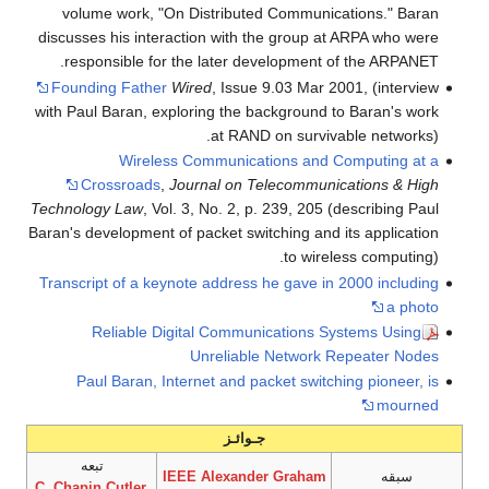
volume work, "On Distributed Communications." Baran
discusses his interaction with the group at ARPA who were
responsible for the later development of the ARPANET.
Founding Father
Wired
, Issue 9.03 Mar 2001, (interview
with Paul Baran, exploring the background to Baran's work
at RAND on survivable networks).
Wireless Communications and Computing at a
Crossroads
,
Journal on Telecommunications & High
Technology Law
, Vol. 3, No. 2, p. 239, 205 (describing Paul
Baran's development of packet switching and its application
to wireless computing).
Transcript of a keynote address he gave in 2000 including
a photo
Reliable Digital Communications Systems Using
Unreliable Network Repeater Nodes
Paul Baran, Internet and packet switching pioneer, is
mourned
جـوائـز
تبعه
سبقه
IEEE Alexander Graham
C. Chapin Cutler
,