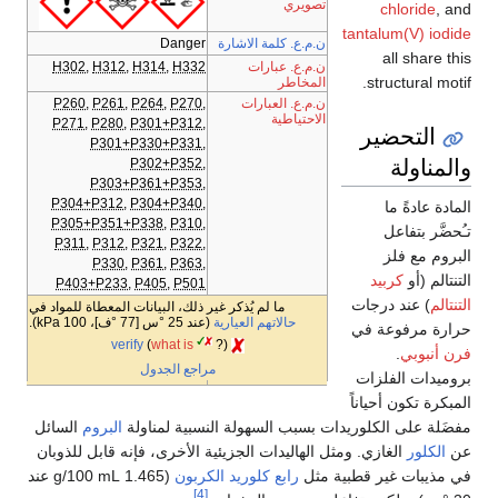
تصويري
chloride
, and
tantalum(V) iodide
ن.م.ع. كلمة الاشارة
Danger
all share this
ن.م.ع. عبارات
H302
,
H312
,
H314
,
H332
structural motif.
المخاطر
ن.م.ع. العبارات
P260
,
P261
,
P264
,
P270
,
الاحتياطية
P271
,
P280
,
P301+P312
,
التحضير
P301+P330+P331
,
والمناولة
P302+P352
,
P303+P361+P353
,
P304+P312
,
P304+P340
,
المادة عادةً ما
P305+P351+P338
,
P310
,
تـُحضَّر بتفاعل
P311
,
P312
,
P321
,
P322
,
البروم مع فلز
P330
,
P361
,
P363
,
التنتالم (أو
كربيد
P403+P233
,
P405
,
P501
التنتالم
) عند درجات
ما لم يُذكر غير ذلك، البيانات المعطاة للمواد في
حالاتهم العيارية
(عند 25 °س [77 °ف]، 100 kPa).
حرارة مرفوعة في
verify
(
what is
?)
فرن أنبوبي
.
مراجع الجدول
بروميدات الفلزات
المبكرة تكون أحياناً
مفضَلة على الكلوريدات بسبب السهولة النسبية لمناولة
البروم
السائل
عن
الكلور
الغازي. ومثل الهاليدات الجزيئية الأخرى، فإنه قابل للذوبان
في مذيبات غير قطبية مثل
رابع كلوريد الكربون
(1.465 g/100 mL عند
[4]