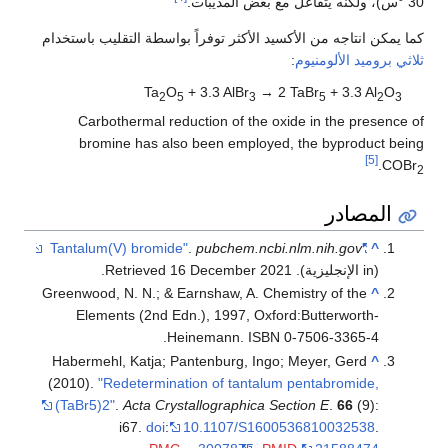
30 °س)، ولكنه يتفاعل مع بعض المذيبات.
كما يمكن انتاجه من الأكسيد الأكثر توفراً بواسطة التقليب باستخدام
ثلاثي بروميد الألومنيوم
:
Ta
O
+ 3.3 AlBr
→ 2 TaBr
+ 3.3 Al
O
2
5
3
5
2
3
Carbothermal reduction of the oxide in the presence of
bromine has also been employed, the byproduct being
[5]
.
COBr
2
المصادر
.
pubchem.ncbi.nlm.nih.gov
"Tantalum(V) bromide"
^
(in الإنجليزية)
. Retrieved
2021
16 December
.
Greenwood, N. N.; & Earnshaw, A. Chemistry of the
^
Elements (2nd Edn.), 1997, Oxford:Butterworth-
Heinemann. ISBN 0-7506-3365-4.
Habermehl, Katja; Pantenburg, Ingo; Meyer, Gerd
^
(2010).
"Redetermination of tantalum pentabromide,
(TaBr5)2"
.
Acta Crystallographica Section E
.
66
(9):
i67.
doi
:
10.1107/S1600536810032538
.