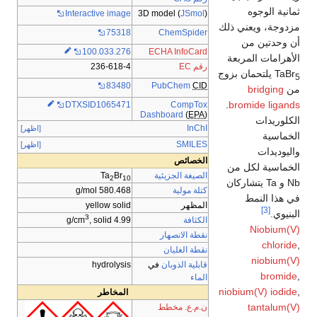
ثمانية الوجوه
3D model (
JSmol
)
Interactive image
مزدوجة، ويعني ذلك
75318
ChemSpider
أن وحدتين من
100.033.276
ECHA InfoCard
الأهرامات المربعة
رقم EC
236-618-4
TaBr
يلتحمان بزوج
5
PubChem
CID
83480
من
bridging
.
bromide ligands
CompTox
DTXSID1065471
Dashboard
(
EPA
)
الكلوريدات
InChI
[اظهر]
الخماسية
SMILES
[اظهر]
واليوديدات
الخصائص
الخماسية لكل من
الصيغة الجزيئية
Br
Ta
2
10
Nb و Ta يتشاركان
كتلة مولية
580.468 g/mol
في هذا النمط
المظهر
yellow solid
[3]
البنيوي.
3
الكثافة
, solid
4.99 g/cm
Niobium(V)
نقطة الانصهار
chloride
,
نقطة الغليان
niobium(V)
قابلية الذوبان
في
hydrolysis
bromide
,
الماء
niobium(V) iodide
,
المخاطر
tantalum(V)
ن.م.ع. مخطط