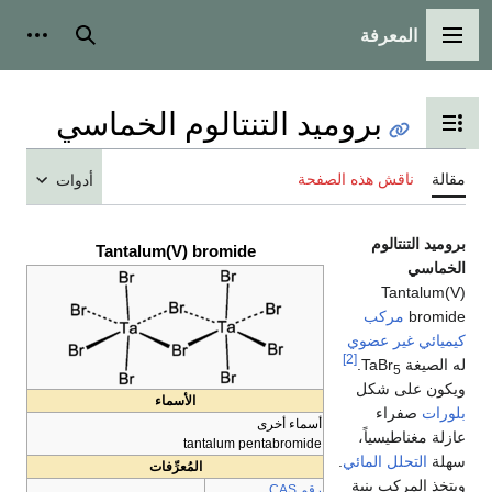
المعرفة
القائمة الرئيسية
بحث
أدوات
بروميد التنتالوم الخماسي
تبديل عرض جدول المحتويات
مقالة
ناقش هذه الصفحة
أدوات
بروميد التنتالوم
Tantalum(V) bromide
الخماسي
Tantalum(V)
bromide
مركب
كيميائي
غير عضوي
[2]
له الصيغة TaBr
.
5
ويكون على شكل
الأسماء
بلورات
صفراء
أسماء أخرى
عازلة مغناطيسياً،
tantalum pentabromide
سهلة
التحلل المائي
.
المُعرِّفات
ويتخذ المركب بنية
رقم CAS