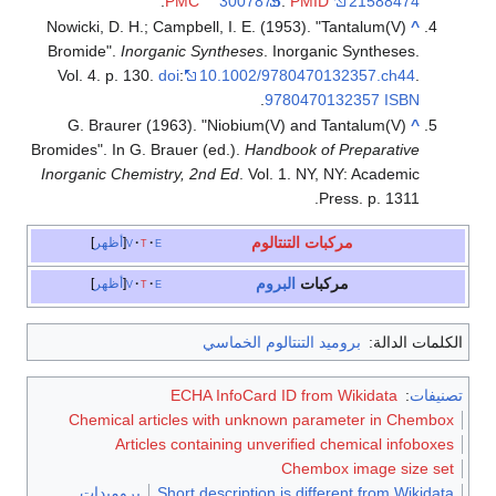
.
PMC
3007875
.
PMID
21588474
Nowicki, D. H.; Campbell, I. E. (1953). "Tantalum(V)
^
Bromide".
Inorganic Syntheses
. Inorganic Syntheses.
Vol. 4. p. 130.
doi
:
10.1002/9780470132357.ch44
.
.
9780470132357
ISBN
G. Braurer (1963). "Niobium(V) and Tantalum(V)
^
Bromides". In G. Brauer (ed.).
Handbook of Preparative
Inorganic Chemistry, 2nd Ed
. Vol. 1. NY, NY: Academic
Press. p. 1311.
مركبات التنتالوم
e
t
v
أظهر
مركبات
البروم
e
t
v
أظهر
الكلمات الدالة:
بروميد التنتالوم الخماسي
تصنيفات
:
ECHA InfoCard ID from Wikidata
Chemical articles with unknown parameter in Chembox
Articles containing unverified chemical infoboxes
Chembox image size set
Short description is different from Wikidata
بروميدات