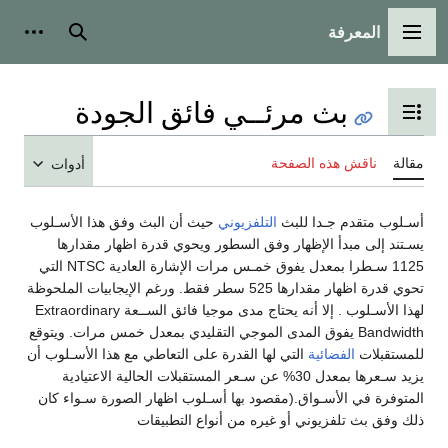
المعرفة
القائمة الرئيسية
بحث
أدوات
بث مرئــي فائق الجودة
تبديل عرض جدول المحتويات
مقالة
ناقش هذه الصفحة
أدوات
أسـلوب متقدم جـدا للبث
التلفزيوني
حيث أن البث وفق هذا الأسـلوب
يسـتند إلى مبدأ الإظهار وفق السطور ويحوي قدرة اظهار مقدارها
1125 سـطرا بمعدل يفوق خمـس مرات الإشارة العادية NTSC التي
تحوي قدرة اظهار مقدارها 525 سطر فقط. ورغم الإيجابيات الملحوظة
لهذا الأسـلوب . إلا أنه يحتاج مدى موجيا فائق الســعة Extraordinary
Bandwidth يفوق المدى الموجي التقليدي بمعدل خمس مرات. ويتوقع
للمستقبلات
الفضائية
التي لها القدرة على التعاطي مع هذا الأسـلوب أن
يزيد سـعرها بمعدل 30% عن سـعر المستقبلات الحالية الاعتيادية
المتوفرة في الأسـواق.(مقصود بها أسـلوب اظهار الصورة سـواء كان
ذلك وفق بث تلفزيوني أو غيره من أنواع التطبيقات